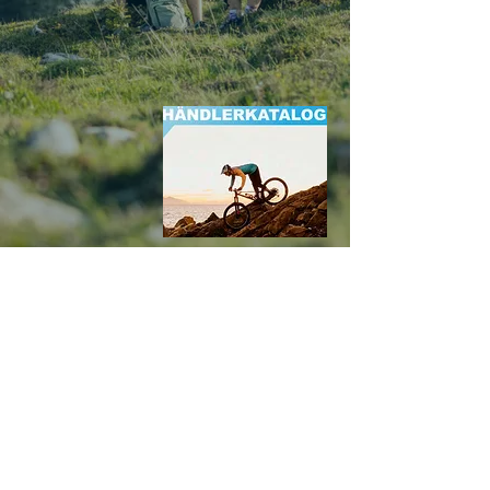
HÄNDLERKATALOG
-
2026
DATENSCHUTZ
IMPRESSUM
BIKE & SPORTS
GmbH, Fahrrad
Großhandel
4822 Bad Goisern, Reitern 12
,
+43